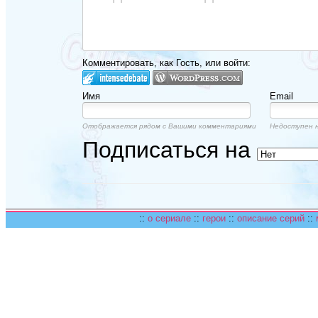
Комментировать, как Гость, или войти:
Имя
Email
Отображается рядом с Вашими комментариями
Недоступен н
Подписаться на
::
о сериале
::
герои
::
описание серий
::