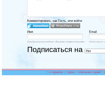
Комментировать, как Гость, или войти:
Имя
Email
Отображается рядом с Вашими комментариями
Недоступен н
Подписаться на
::
о сериале
::
герои
::
описание серий
::