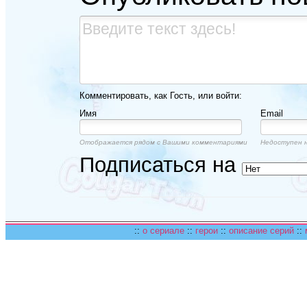
Комментировать, как Гость, или войти:
Имя
Email
Отображается рядом с Вашими комментариями
Недоступен н
Подписаться на
::
о сериале
::
герои
::
описание серий
::