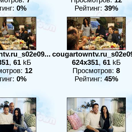
тинг:
0%
Рейтинг:
39%
tv.ru_s02e09...
cougartowntv.ru_s02e09
351
,
61
kБ
624x351
,
61
kБ
мотров:
12
Просмотров:
8
тинг:
0%
Рейтинг:
45%