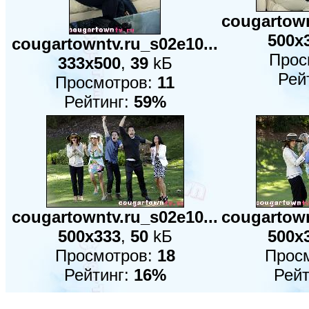
cougartown
500x
cougartowntv.ru_s02e10...
Прос
333x500
,
39
kБ
Рей
Просмотров:
11
Рейтинг:
59%
cougartowntv.ru_s02e10...
cougartown
500x333
,
50
kБ
500x
Просмотров:
18
Прос
Рейтинг:
16%
Рейт
:
1
:
2
:
3
:
4
:
5
:
6
:
7
:
8