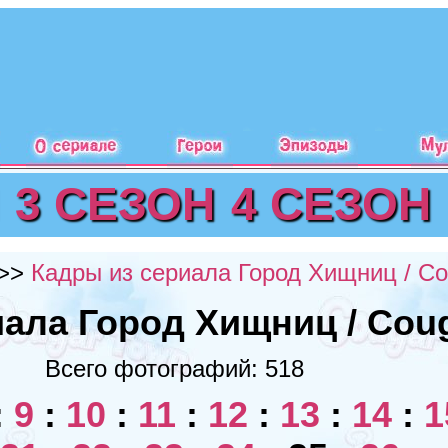
3 СЕЗОН
4 СЕЗОН
>>
Кадры из сериала Город Хищниц / Co
ала Город Хищниц / Cou
Всего фотографий: 518
:
9
:
10
:
11
:
12
:
13
:
14
:
1