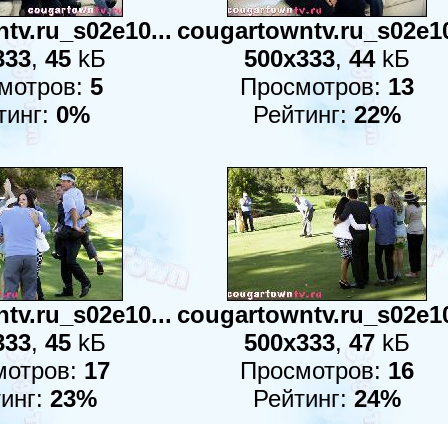
tv.ru_s02e10...
cougartowntv.ru_s02e10
333
,
45
kБ
500x333
,
44
kБ
мотров:
5
Просмотров:
13
тинг:
0%
Рейтинг:
22%
tv.ru_s02e10...
cougartowntv.ru_s02e10
333
,
45
kБ
500x333
,
47
kБ
мотров:
17
Просмотров:
16
инг:
23%
Рейтинг:
24%
:
9
:
10
:
11
:
12
:
13
:
14
:
1