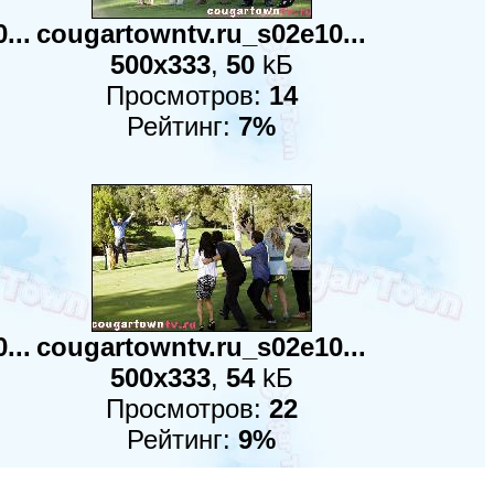
...
cougartowntv.ru_s02e10...
500x333
,
50
kБ
Просмотров:
14
Рейтинг:
7%
...
cougartowntv.ru_s02e10...
500x333
,
54
kБ
Просмотров:
22
Рейтинг:
9%
5
:
16
:
17
:
18
:
19
: