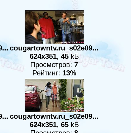
...
cougartowntv.ru_s02e09...
624x351
,
45
kБ
Просмотров:
7
Рейтинг:
13%
...
cougartowntv.ru_s02e09...
624x351
,
65
kБ
Просмотров:
8