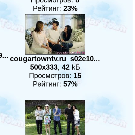
Рейтинг:
23%
...
cougartowntv.ru_s02e10...
500x333
,
42
kБ
Просмотров:
15
Рейтинг:
57%