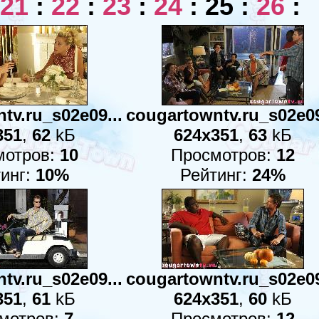
21
:
22
:
23
:
24
:
25
:
26
:
tv.ru_s02e09...
cougartowntv.ru_s02e09
351
,
62
kБ
624x351
,
63
kБ
мотров:
10
Просмотров:
12
инг:
10%
Рейтинг:
24%
tv.ru_s02e09...
cougartowntv.ru_s02e09
351
,
61
kБ
624x351
,
60
kБ
мотров:
7
Просмотров:
12