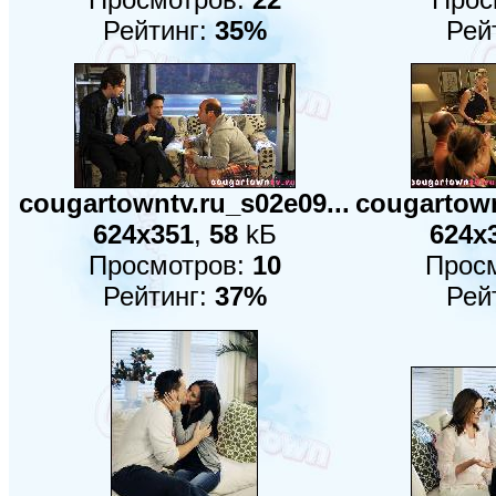
Рейтинг:
35%
Рей
cougartowntv.ru_s02e09...
cougartown
624x351
,
58
kБ
624x
Просмотров:
10
Прос
Рейтинг:
37%
Рей