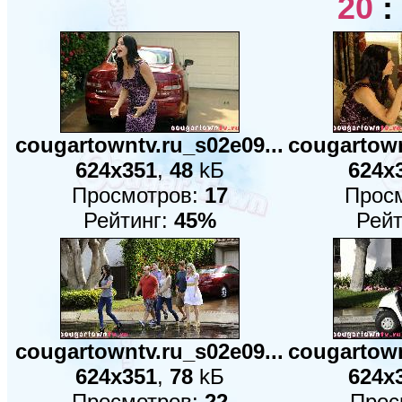
20
:
cougartowntv.ru_s02e09...
cougartown
624x351
,
48
kБ
624x
Просмотров:
17
Прос
Рейтинг:
45%
Рейт
cougartowntv.ru_s02e09...
cougartown
624x351
,
78
kБ
624x
Просмотров:
22
Прос