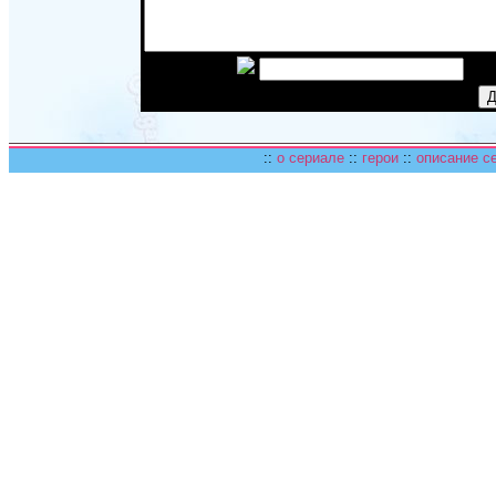
Введите код:
::
о сериале
::
герои
::
описание с